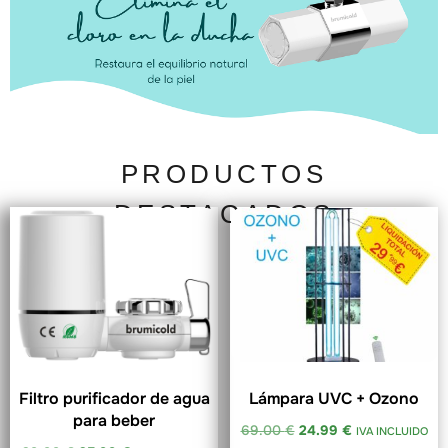
Filtros para grifo de cocina
PRODUCTOS
Restaura el equilibrio
natural de la piel
DESTACADOS
Filtros de ducha
Click Here
Filtro purificador de agua
Lámpara UVC + Ozono
para beber
69.00
€
24.99
€
IVA INCLUIDO