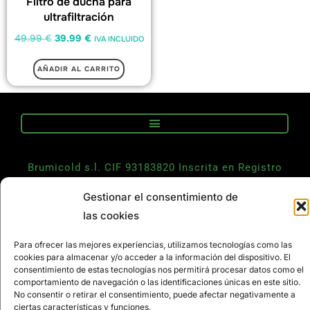
Filtro de ducha para
ultrafiltración
49.99
€
39.99
€
IVA INCLUIDO
AÑADIR AL CARRITO
Brumicold s.l. CIF 93183820 Inscrita en Registro
Mercantil de Málaga , Tomo 5003, Folio165, Hoja MA-
Gestionar el consentimiento de
113376 inscripción 1
las cookies
Para ofrecer las mejores experiencias, utilizamos tecnologías como las
cookies para almacenar y/o acceder a la información del dispositivo. El
CONTACTO
consentimiento de estas tecnologías nos permitirá procesar datos como el
comportamiento de navegación o las identificaciones únicas en este sitio.
No consentir o retirar el consentimiento, puede afectar negativamente a
ciertas características y funciones.