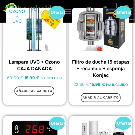
0
¡Oferta!
¡Oferta!
Lámpara UVC + Ozono
Filtro de ducha 15 etapas
CAJA DAÑADA
+ recambio + esponja
Konjac
69.00
€
15.99
€
IVA INCLUIDO
22.50
€
15.99
€
IVA INCLUIDO
AÑADIR AL CARRITO
AÑADIR AL CARRITO
¡Oferta!
¡Oferta!