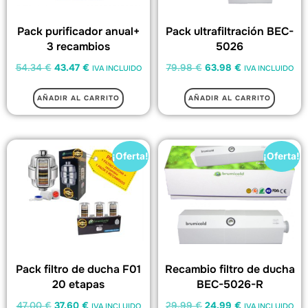
Pack purificador anual+
Pack ultrafiltración BEC-
3 recambios
5026
54.34
€
43.47
€
79.98
€
63.98
€
IVA INCLUIDO
IVA INCLUIDO
AÑADIR AL CARRITO
AÑADIR AL CARRITO
¡Oferta!
¡Oferta!
Pack filtro de ducha F01
Recambio filtro de ducha
20 etapas
BEC-5026-R
47.00
€
37.60
€
29.99
€
24.99
€
IVA INCLUIDO
IVA INCLUIDO