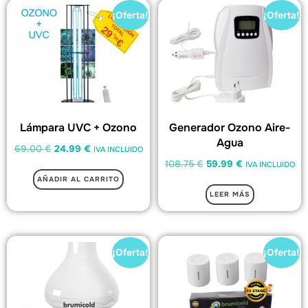
¡Oferta!
¡Oferta!
Lámpara UVC + Ozono
Generador Ozono Aire-
Agua
69.00
€
24.99
€
IVA INCLUIDO
108.75
€
59.99
€
IVA INCLUIDO
AÑADIR AL CARRITO
LEER MÁS
¡Oferta!
¡Oferta!