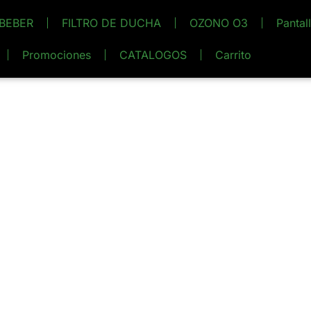
BEBER
FILTRO DE DUCHA
OZONO O3
Pantal
Promociones
CATALOGOS
Carrito