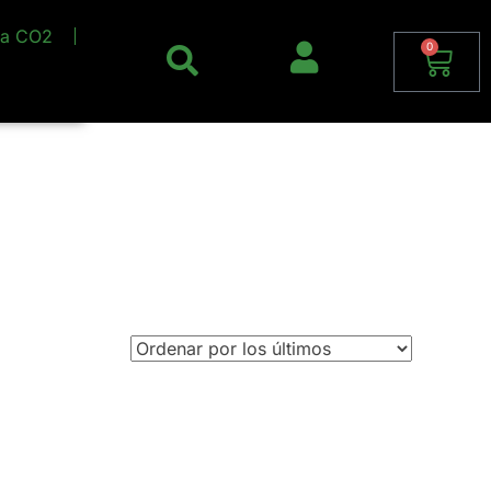
la CO2
0