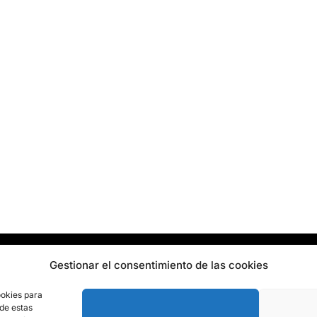
guro
Entregas
Política de privacidad
Gestionar el consentimiento de las cookies
okies
Avisos legales
ookies para
 de estas