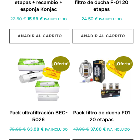
etapas + recambio +
filtro de ducha F-01 20
esponja Konjac
etapas
22.50
€
15.99
€
24.50
€
IVA INCLUIDO
IVA INCLUIDO
AÑADIR AL CARRITO
AÑADIR AL CARRITO
¡Oferta!
¡Oferta!
Pack ultrafiltración BEC-
Pack filtro de ducha F01
5026
20 etapas
79.98
€
63.98
€
47.00
€
37.60
€
IVA INCLUIDO
IVA INCLUIDO